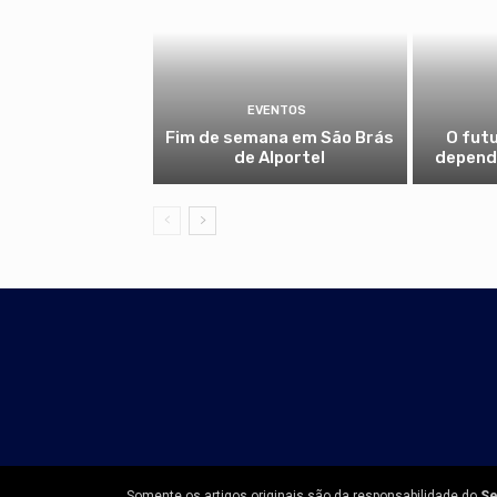
EVENTOS
Fim de semana em São Brás
O fut
de Alportel
depende
Somente os artigos originais são da responsabilidade do
Se