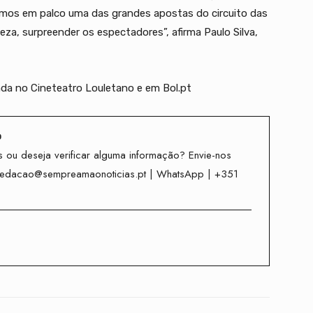
remos em palco uma das grandes apostas do circuito das
za, surpreender os espectadores”, afirma Paulo Silva,
nda no Cineteatro Louletano e em Bol.pt
o
 ou deseja verificar alguma informação? Envie-nos
redacao@sempreamaonoticias.pt | WhatsApp | +351