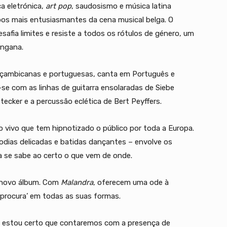
a eletrónica,
art pop
, saudosismo e música latina
pos mais entusiasmantes da cena musical belga. O
safia limites e resiste a todos os rótulos de género, um
angana.
moçambicanas e portuguesas, canta em Português e
-se com as linhas de guitarra ensolaradas de Siebe
ecker e a percussão eclética de Bert Peyffers.
 vivo que tem hipnotizado o público por toda a Europa.
odias delicadas e batidas dançantes – envolve os
 se sabe ao certo o que vem de onde.
u novo álbum. Com
Malandra
, oferecem uma ode à
 ‘procura’ em todas as suas formas.
e estou certo que contaremos com a presença de