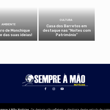
CULTURA
AMBIENTE
Casa dos Barretos em
uro de Monchique
destaque nas “Noites com
 das suas ideias!
Património”
mpre à Mão Notícias
. Os demais não refletem a ideologia deste veículo de com