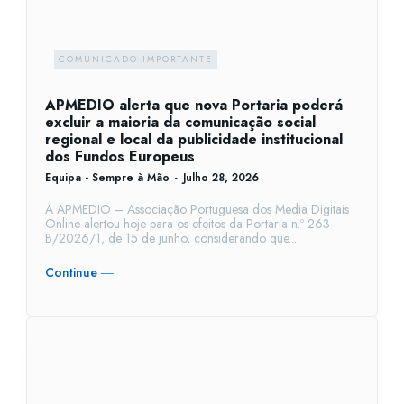
COMUNICADO IMPORTANTE
APMEDIO alerta que nova Portaria poderá
excluir a maioria da comunicação social
regional e local da publicidade institucional
dos Fundos Europeus
Equipa - Sempre à Mão
-
Julho 28, 2026
A APMEDIO – Associação Portuguesa dos Media Digitais
Online alertou hoje para os efeitos da Portaria n.º 263-
B/2026/1, de 15 de junho, considerando que...
Continue ―