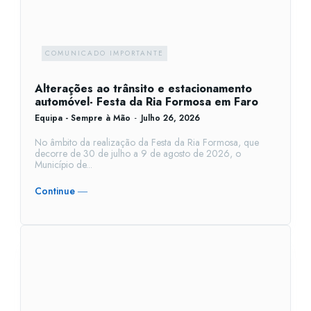
COMUNICADO IMPORTANTE
Alterações ao trânsito e estacionamento
automóvel- Festa da Ria Formosa em Faro
Equipa - Sempre à Mão
-
Julho 26, 2026
No âmbito da realização da Festa da Ria Formosa, que
decorre de 30 de julho a 9 de agosto de 2026, o
Município de...
Continue ―