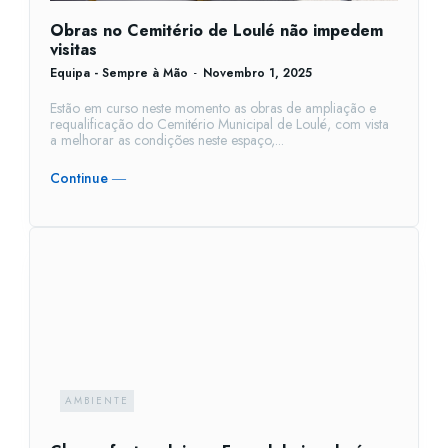
Obras no Cemitério de Loulé não impedem
visitas
Equipa - Sempre à Mão
-
Novembro 1, 2025
Estão em curso neste momento as obras de ampliação e
requalificação do Cemitério Municipal de Loulé, com vista
a melhorar as condições neste espaço,...
Continue ―
AMBIENTE