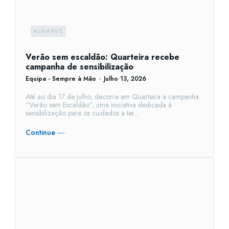
ALGARVE
Verão sem escaldão: Quarteira recebe
campanha de sensibilização
Equipa - Sempre à Mão
-
Julho 13, 2026
Até ao dia 17 de julho, decorre em Quarteira a campanha
“Verão sem Escaldão”, uma iniciativa dedicada à
sensibilização para os cuidados a ter...
Continue ―