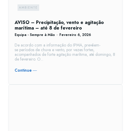
AMBIENTE
AVISO – Precipitação, vento e agitação
marítima – até 8 de fevereiro
Equipa - Sempre à Mão
-
Fevereiro 6, 2026
De acordo com a informação do IPMA, prevêem-
se períodos de chuva e vento, por vezes fortes,
acompanhados de forte agitação marítima, até domingo, 8
de fevereiro. O...
Continue ―