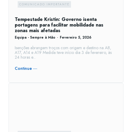
COMUNICADO IMPORTANTE
Tempestade Kristin: Governo isenta
portagens para facilitar mobilidade nas
zonas mais afetadas
Equipa - Sempre à Mão
-
Fevereiro 5, 2026
Isenções abrangem troços com origem e destino na A8,
A17, A14 e A19 Medida teve início dia 3 de fevereiro, às
24 horas e...
Continue ―