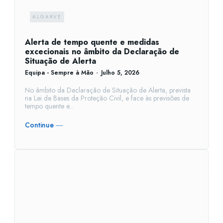
ALGARVE
Alerta de tempo quente e medidas
excecionais no âmbito da Declaração de
Situação de Alerta
Equipa - Sempre à Mão
-
Julho 5, 2026
No âmbito da Declaração de Situação de Alerta, prevista
na Lei de Bases da Proteção Civil, e face às previsões de
tempo quente e...
Continue ―