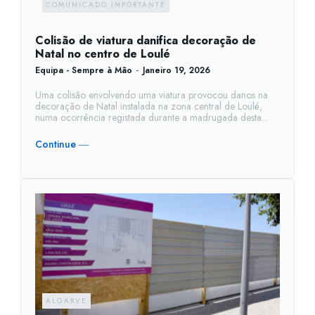
COMUNICADO IMPORTANTE
Colisão de viatura danifica decoração de
Natal no centro de Loulé
Equipa - Sempre à Mão
-
Janeiro 19, 2026
Uma colisão envolvendo uma viatura provocou danos na
decoração de Natal instalada na zona central de Loulé,
numa ocorrência registada durante a madrugada desta...
Continue ―
ALGARVE