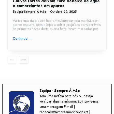
Chuvas fortes deixam Faro debaixo de água
e comerciantes em apuros
Equipa-Sempre À Mão
-
Outubro 29, 2025
Várias ruas da cidade ficaram submersas esta manhã, com
carros encurralados e lojas a sofrer prejuízos consideráveis
As primeiras horas desta quarta-feira foram marcadas por...
Continue ―
Equipa - Sempre À Mão
Tem uma notícia para nós ou deseja
verificar alguma informação? Envie-nos
uma mensagem E-mail |
redacao@sempreamaonoticias.pt |