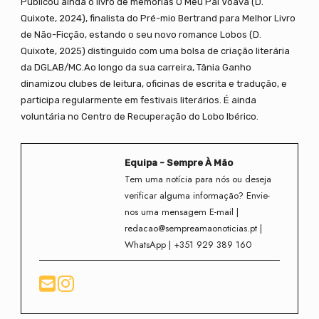
Publicou ainda o livro de memórias O Meu Pai Voava (D.
Quixote, 2024), finalista do Pré-mio Bertrand para Melhor Livro
de Não-Ficção, estando o seu novo romance Lobos (D.
Quixote, 2025) distinguido com uma bolsa de criação literária
da DGLAB/MC.Ao longo da sua carreira, Tânia Ganho
dinamizou clubes de leitura, oficinas de escrita e tradução, e
participa regularmente em festivais literários. É ainda
voluntária no Centro de Recuperação do Lobo Ibérico.
Equipa - Sempre À Mão
Tem uma notícia para nós ou deseja
verificar alguma informação? Envie-
nos uma mensagem E-mail |
redacao@sempreamaonoticias.pt |
WhatsApp | +351 929 389 160