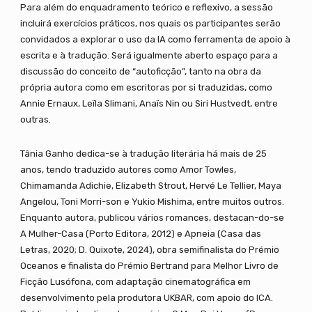
Para além do enquadramento teórico e reflexivo, a sessão
incluirá exercícios práticos, nos quais os participantes serão
convidados a explorar o uso da IA como ferramenta de apoio à
escrita e à tradução. Será igualmente aberto espaço para a
discussão do conceito de “autoficção”, tanto na obra da
própria autora como em escritoras por si traduzidas, como
Annie Ernaux, Leïla Slimani, Anaïs Nin ou Siri Hustvedt, entre
outras.
Tânia Ganho dedica-se à tradução literária há mais de 25
anos, tendo traduzido autores como Amor Towles,
Chimamanda Adichie, Elizabeth Strout, Hervé Le Tellier, Maya
Angelou, Toni Morri-son e Yukio Mishima, entre muitos outros.
Enquanto autora, publicou vários romances, destacan-do-se
A Mulher-Casa (Porto Editora, 2012) e Apneia (Casa das
Letras, 2020; D. Quixote, 2024), obra semifinalista do Prémio
Oceanos e finalista do Prémio Bertrand para Melhor Livro de
Ficção Lusófona, com adaptação cinematográfica em
desenvolvimento pela produtora UKBAR, com apoio do ICA.