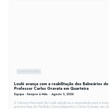
CONSTRUÇÕES
Loulé avança com a reabilitação dos Balneários do
Professor Carlos Gravata em Quarteira
Equipa - Sempre à Mão
-
Agosto 3, 2026
A Câmara Municipal de Loulé adjudicou a empreitada para a manut