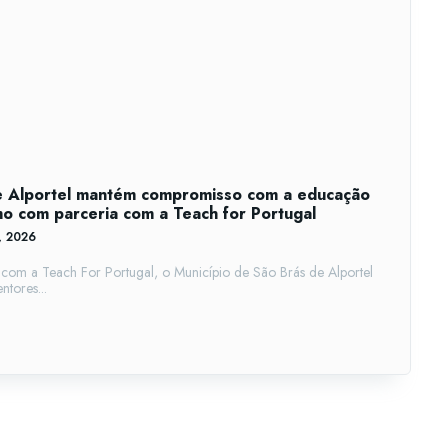
de Alportel mantém compromisso com a educação
 com parceria com a Teach for Portugal
1, 2026
com a Teach For Portugal, o Município de São Brás de Alportel
ntores...