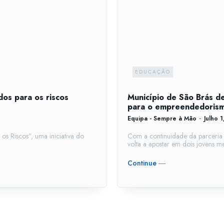
EDUCAÇÃO
os para os riscos
Município de São Brás 
para o empreendedorismo
Equipa - Sempre à Mão
-
Julho 
s Riscos”, uma iniciativa do
Com a continuidade da parceria 
volta a apostar em dois jovens me
Continue ―