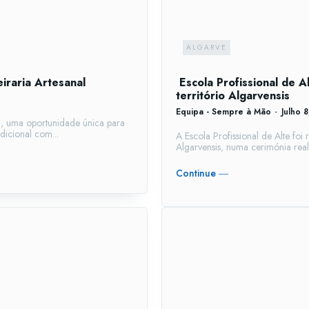
ALGARVE
iraria Artesanal
Escola Profissional de A
território Algarvensis
Equipa - Sempre à Mão
-
Julho 
l, uma oportunidade única para
icional com...
A Escola Profissional de Alte fo
Algarvensis, numa cerimónia rea
Continue ―