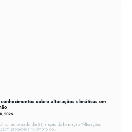
conhecimentos sobre alterações climáticas em
hão
28, 2026
lheu, no passado dia 21, a ação de formação "Alterações
ção", promovida no âmbito do...