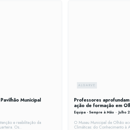
ALGARVE
 Pavilhão Municipal
Professores aprofundam 
ação de formação em Ol
Equipa - Sempre à Mão
-
Julho 
enção e reabilitação da
O Museu Municipal de Olhão aco
primeira fase do Pavilhão Gimnodesportivo Carlos Gravata, em Quarteira. Os...
Climáticas: do Conhecimento à A