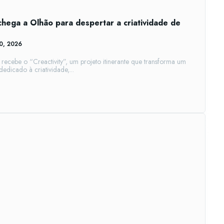
chega a Olhão para despertar a criatividade de
10, 2026
 recebe o “Creactivity”, um projeto itinerante que transforma um
edicado à criatividade,...