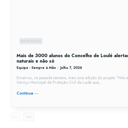
EDUCAÇÃO
Mais de 3000 alunos do Concelho de Loulé alertad
naturais e não só
Equipa - Sempre à Mão
-
Julho 7, 2026
Encerrou, na passada semana, mais uma edição do projeto “Nós e o
Serviço Municipal de Proteção Civil de Loulé que,...
Continue ―