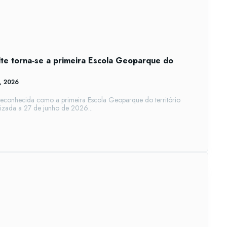
lte torna‑se a primeira Escola Geoparque do
8, 2026
i reconhecida como a primeira Escola Geoparque do território
lizada a 27 de junho de 2026...