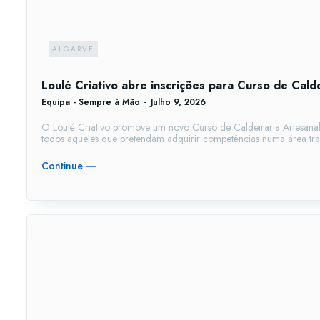
ALGARVE
Loulé Criativo abre inscrições para Curso de Calde
Equipa - Sempre à Mão
-
Julho 9, 2026
O Loulé Criativo promove um novo Curso de Caldeiraria Artesana
todos aqueles que pretendam adquirir competências numa área trad
Continue ―