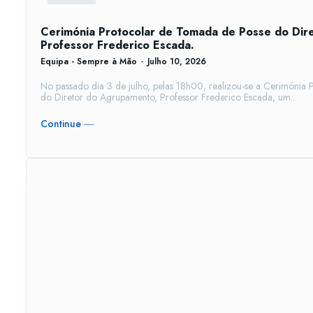
Cerimónia Protocolar de Tomada de Posse do Dir
Professor Frederico Escada.
Equipa - Sempre à Mão
-
Julho 10, 2026
No passado dia 3 de julho, pelas 18h00, realizou-se a Cerimónia
do Diretor do Agrupamento, Professor Frederico Escada, um...
Continue ―