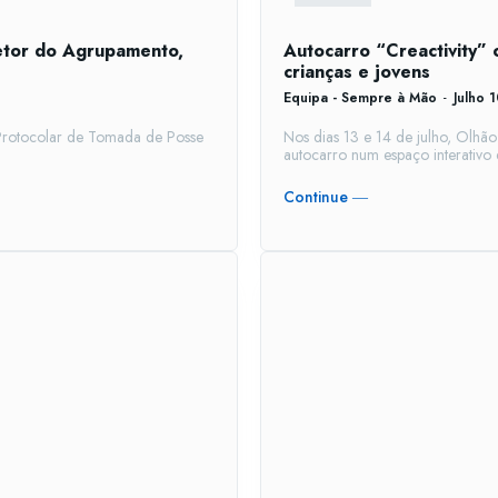
etor do Agrupamento,
Autocarro “Creactivity” 
crianças e jovens
Equipa - Sempre à Mão
-
Julho 
 Protocolar de Tomada de Posse
Nos dias 13 e 14 de julho, Olhão
autocarro num espaço interativo d
Continue ―