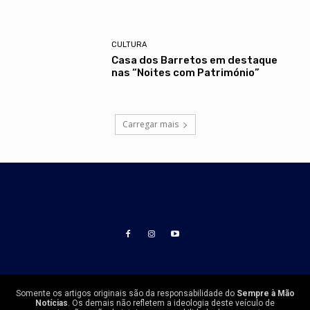
CULTURA
Casa dos Barretos em destaque
nas “Noites com Património”
Carregar mais
Somente os artigos originais são da responsabilidade do
Sempre à Mão
Notícias
. Os demais não refletem a ideologia deste veículo de