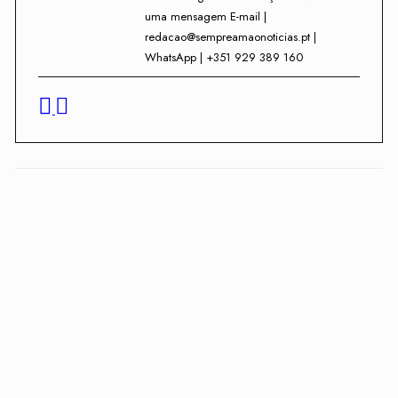
uma mensagem E-mail |
redacao@sempreamaonoticias.pt |
WhatsApp | +351 929 389 160
Facebook
Twitter
WhatsApp
Teleg