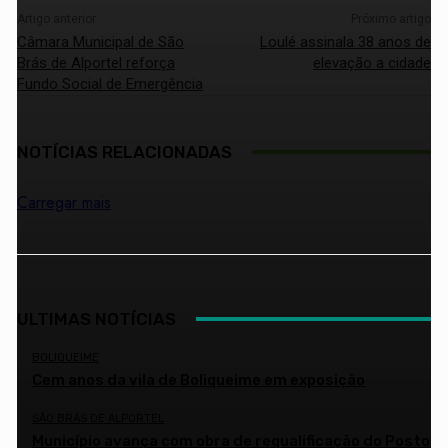
Artigo anterior
Próximo artigo
Câmara Municipal de São
Loulé assinala 38 anos de
Brás de Alportel reforça
elevação a cidade
Fundo Social de Emergência
NOTÍCIAS RELACIONADAS
Carregar mais
ULTIMAS NOTÍCIAS
BOLIQUEIME
Cem anos da vila de Boliqueime em exposição
SÃO BRÁS DE ALPORTEL
Município avança com obra de requalificação do Posto