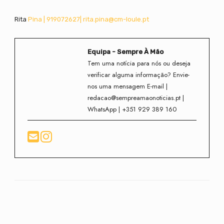
Rita
Pina | 919072627| rita.pina@cm-loule.pt
Equipa - Sempre À Mão
Tem uma notícia para nós ou deseja
verificar alguma informação? Envie-
nos uma mensagem E-mail |
redacao@sempreamaonoticias.pt |
WhatsApp | +351 929 389 160
Facebook
Twitter
WhatsApp