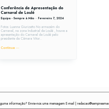
Conferência de Apresentação do
Carnaval de Loulé
Equipa - Sempre à Mão
-
Fevereiro 7, 2024
Fotos: Luanna Giurizatto No armazém do
Carnaval, na zona Industrial de Loulé , houve a
apresentação do Carnaval de Loulé pelo
presidente da Câmara Vitor...
Continue ―
r alguma informação? Envie-nos uma mensagem E-mail | redacao@sempreama