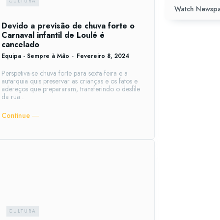
CULTURA
Watch Newspa
Devido a previsão de chuva forte o
Carnaval infantil de Loulé é
cancelado
Equipa - Sempre à Mão
-
Fevereiro 8, 2024
Perspetiva-se chuva forte para sexta-feira e a
autarquia quis preservar as crianças e os fatos e
adereços que prepararam, transferindo o desfile
da rua...
Continue ―
CULTURA