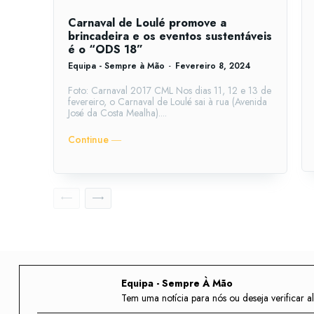
Carnaval de Loulé promove a
brincadeira e os eventos sustentáveis
é o “ODS 18”
Equipa - Sempre à Mão
-
Fevereiro 8, 2024
Foto: Carnaval 2017 CML Nos dias 11, 12 e 13 de
fevereiro, o Carnaval de Loulé sai à rua (Avenida
José da Costa Mealha)....
Continue ―
Equipa - Sempre À Mão
Tem uma notícia para nós ou deseja verifica