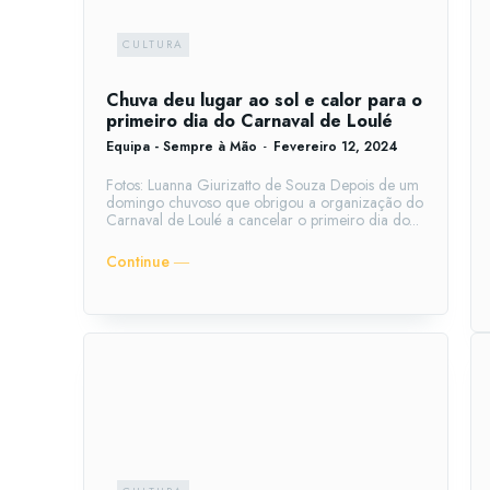
CULTURA
Chuva deu lugar ao sol e calor para o
primeiro dia do Carnaval de Loulé
Equipa - Sempre à Mão
-
Fevereiro 12, 2024
Fotos: Luanna Giurizatto de Souza Depois de um
domingo chuvoso que obrigou a organização do
Carnaval de Loulé a cancelar o primeiro dia do...
Continue ―