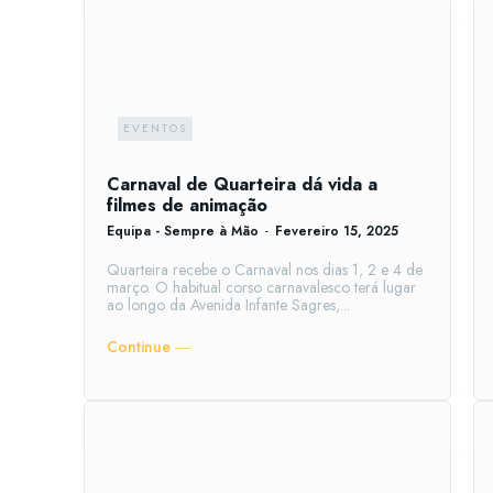
EVENTOS
Carnaval de Quarteira dá vida a
filmes de animação
Equipa - Sempre à Mão
-
Fevereiro 15, 2025
Quarteira recebe o Carnaval nos dias 1, 2 e 4 de
março. O habitual corso carnavalesco terá lugar
ao longo da Avenida Infante Sagres,...
Continue ―