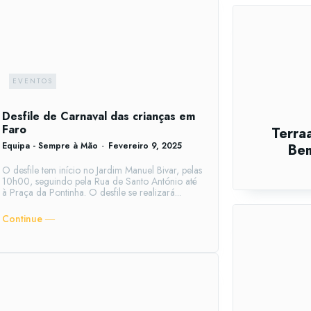
EVENTOS
Desfile de Carnaval das crianças em
Faro
Terraa
Equipa - Sempre à Mão
-
Fevereiro 9, 2025
Bem
O desfile tem início no Jardim Manuel Bivar, pelas
10h00, seguindo pela Rua de Santo António até
à Praça da Pontinha. O desfile se realizará...
Continue ―