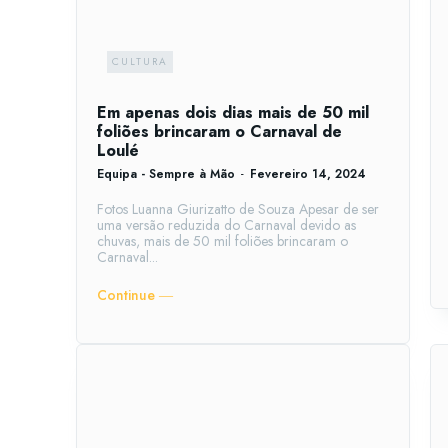
CULTURA
Em apenas dois dias mais de 50 mil
foliões brincaram o Carnaval de
Loulé
Equipa - Sempre à Mão
-
Fevereiro 14, 2024
Fotos Luanna Giurizatto de Souza Apesar de ser
uma versão reduzida do Carnaval devido as
chuvas, mais de 50 mil foliões brincaram o
Carnaval...
Continue ―