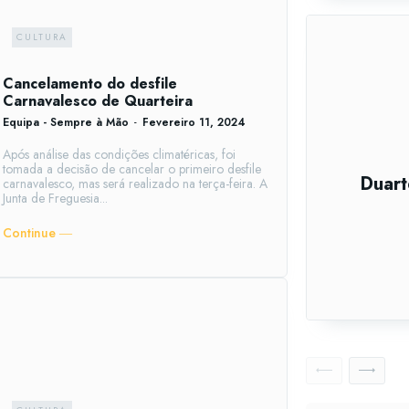
CULTURA
Cancelamento do desfile
Carnavalesco de Quarteira
Equipa - Sempre à Mão
-
Fevereiro 11, 2024
Após análise das condições climatéricas, foi
tomada a decisão de cancelar o primeiro desfile
Duart
carnavalesco, mas será realizado na terça-feira. A
Junta de Freguesia...
Continue ―