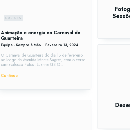
Fotog
Sessõe
CULTURA
Animação e energia no Carnaval de
Quarteira
Equipa - Sempre à Mão
-
Fevereiro 13, 2024
O Carnaval de Quarteira do dia 13 de fevereiro,
ao longo da Avenida Infante Sagres, com o corso
carnavalesco. Fotos : Luanna GS O...
Continue ―
Dese