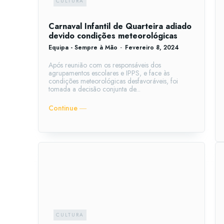
CULTURA
Carnaval Infantil de Quarteira adiado
devido condições meteorológicas
Equipa - Sempre à Mão
-
Fevereiro 8, 2024
Após reunião com os responsáveis dos
agrupamentos escolares e IPPS, e face às
condições meteorológicas desfavoráveis, foi
tomada a decisão conjunta de...
Continue ―
CULTURA