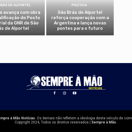
BRÁS DE ALPORTEL
POLÍTICA
io avança com obra
São Brás de Alportel
alificação do Posto
reforça cooperação com a
rial da GNR de São
Argentina e lança novas
ás de Alportel
pontes para o futuro
mpre à Mão Notícias
. Os demais não refletem a ideologia deste veículo de com
Copyright 2024, Todos os direitos reservados |
Sempre à Mão.