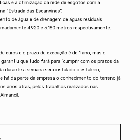
ticas e a otimização da rede de esgotos com a
 na “Estrada das Escanxinas”.
mento de água e de drenagem de águas residuais
ximadamente 4.920 e 5.180 metros respectivamente.
de euros e o prazo de execução é de 1 ano, mas o
o garantiu que tudo fará para “cumprir com os prazos da
da durante a semana será instalado o estaleiro,
ue há da parte da empresa o conhecimento do terreno já
ns anos atrás, pelos trabalhos realizados nas
Almancil.
o