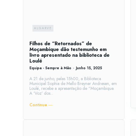
ALGARVE
Filhos de “Retornados” de
Moçambique dão testemunho em
livro apresentado na biblioteca de
Loulé
Equipa - Sempre à Mão
-
Junho 15, 2025
A 21 de junho, pelas 15h00, a Biblioteca
Municipal Sophia de Mello Breyner Andresen, em
Loulé, recebe a apresentação de “Moçambique.
A ‘Voz’ dos...
Continue ―