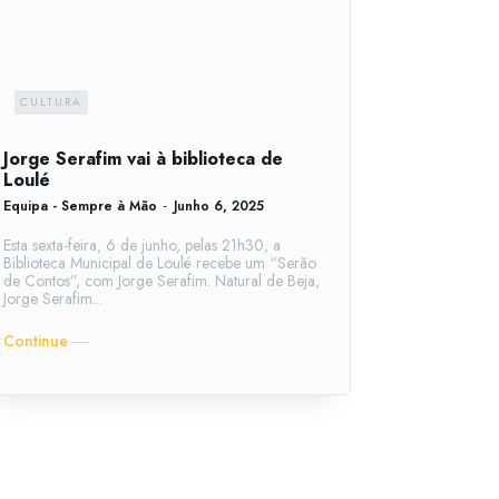
CULTURA
Jorge Serafim vai à biblioteca de
Loulé
Equipa - Sempre à Mão
-
Junho 6, 2025
Esta sexta-feira, 6 de junho, pelas 21h30, a
Biblioteca Municipal de Loulé recebe um “Serão
de Contos”, com Jorge Serafim. Natural de Beja,
Jorge Serafim...
Continue ―