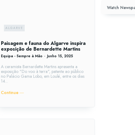
Watch Newspa
ALGARVE
Paisagem e fauna do Algarve inspira
exposição de Bernardette Martins
Equipa - Sempre à Mão
-
Junho 15, 2025
A ceramista Bernardette Martins apresenta a
exposição "Do voo à terra", patente ao público
no Palácio Gama Lobo, em Loulé, entre os dias
14...
Continue ―