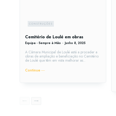
CONSTRUÇÕES
Cemitério de Loulé em obras
Equipa - Sempre à Mão
-
Junho 8, 2025
A Câmara Municipal de Loulé está a proceder a
obras de ampliação e beneficiação no Cemitério
de Loulé que têm em vista melhorar as...
Continue ―