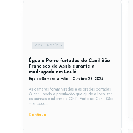
LOCAL NOTÍCIA
Égua e Potro furtados do Canil São
Francisco de Assis durante a
madrugada em Loulé
Equipa-Sempre À Mão
-
Outubro 28, 2025
As câmaras foram viradas e as grades cortadas.
O canil apela à população que ajude a localizar
os animais e informe a GNR. Furto no Canil São
Francisco...
Continue ―