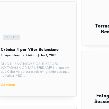
Terraa
Bem
EVENTOS
Crónica 4 por Vitor Belanciano
Equipa - Sempre à Mão
-
Julho 1, 2025
DINO D’ SANTIAGO E OS TUBARÕES
VOLTARAM A GRITAR LIBERDADE! No ano em
que Cabo Verde era o país em grande destaque
no festival MED,...
Continue ―
Fotog
Sessõe