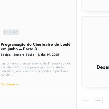
CULTURA
Programação do Cineteatro de Loulé
em junho – Parte 3
Equipa - Sempre à Mão
-
Junho 19, 2025
Junho marca o encerramento da 1ª temporada do
Dese
ano de 2025 da programação do Cineteatro
Louletano, e são várias as propostas imperdíveis.
No dia 20,...
Continue ―