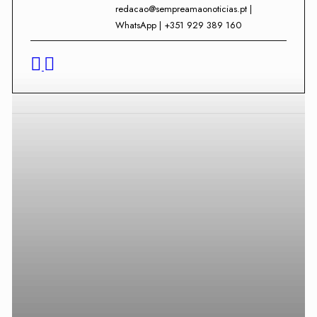
redacao@sempreamaonoticias.pt |
WhatsApp | +351 929 389 160
Facebook
Twitter
WhatsApp
Teleg