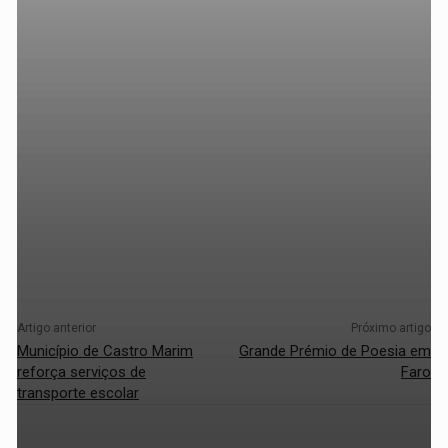
Artigo anterior
Próximo artigo
Município de Castro Marim
Grande Prémio de Poesia em
reforça serviços de
Faro
transporte escolar