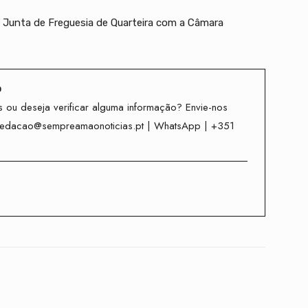
a Junta de Freguesia de Quarteira com a Câmara
o
 ou deseja verificar alguma informação? Envie-nos
redacao@sempreamaonoticias.pt | WhatsApp | +351
Twitter
WhatsApp
Telegram