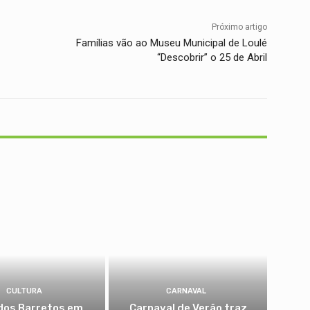
Próximo artigo
Famílias vão ao Museu Municipal de Loulé
“Descobrir” o 25 de Abril
CULTURA
CARNAVAL
dos Barretos em
Carnaval de Verão traz