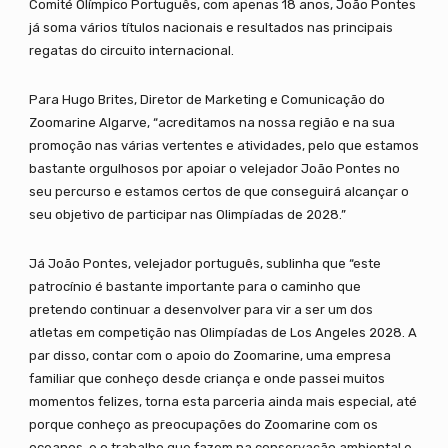
Comité Olímpico Português, com apenas 18 anos, João Pontes
já soma vários títulos nacionais e resultados nas principais
regatas do circuito internacional.
Para Hugo Brites, Diretor de Marketing e Comunicação do
Zoomarine Algarve, “acreditamos na nossa região e na sua
promoção nas várias vertentes e atividades, pelo que estamos
bastante orgulhosos por apoiar o velejador João Pontes no
seu percurso e estamos certos de que conseguirá alcançar o
seu objetivo de participar nas Olimpíadas de 2028.”
Já João Pontes, velejador português, sublinha que “este
patrocínio é bastante importante para o caminho que
pretendo continuar a desenvolver para vir a ser um dos
atletas em competição nas Olimpíadas de Los Angeles 2028. A
par disso, contar com o apoio do Zoomarine, uma empresa
familiar que conheço desde criança e onde passei muitos
momentos felizes, torna esta parceria ainda mais especial, até
porque conheço as preocupações do Zoomarine com os
oceanos, e o trabalho que fazem na conservação ambiental e