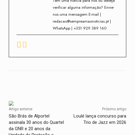
Tem uma notícia para nós ou deseja
verificar alguma informação? Envie-
nos uma mensagem E-mail |
redacao@sempreamaonoticias.pt |
WhatsApp | +351 929 389 160
Facebook
Twitter
WhatsApp
Artigo anterior
Próximo artigo
São Brás de Alportel
Loulé lança concurso para
assinala 30 anos do Quartel
Trio de Jazz em 2026
da GNR e 20 anos da
Unidade de Proteção e