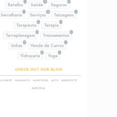
2
10
0
Retalho
Saúde
Seguros
1
10
1
Serralharia
Serviços
Tatuagens
2
3
Terapeuta
Terapia
0
2
Terraplanagem
Treinamentos
2
1
Unhas
Venda de Carros
0
1
Vidraçaria
Yoga
CHECK OUT OUR BLOG
LGARVE
ALMANCIL
ALMEIXIAL
ALTE
AMBIENTE
AMEIXIAL