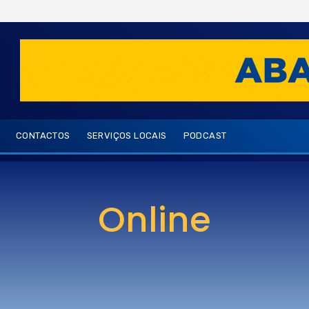
CONTACTOS
SERVIÇOS LOCAIS
PODCAST
Online
aveiro
brasi
brasil
estói
faro
internaciona
ting
quarteira
são brás de alportel
são joão 