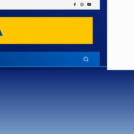
l
lisboa
loulé
montenegro
olhão
da madeira
setúbal
tavira