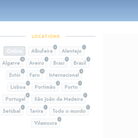
LOCATIONS
4
1
Online
Albufeira
Alentejo
10
1
0
1
Algarve
Aveiro
Brasi
Brasil
0
10
4
Estói
Faro
Internacional
7
2
1
Lisboa
Portimão
Porto
4
1
Portugal
São João da Madeira
1
1
1
Setúbal
Tavira
Todo o mundo
3
Vilamoura