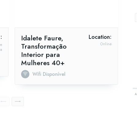
:
Idalete Faure,
Location:
Transformação
Online
ne
oa
Interior para
Mulheres 40+
Wifi Disponível
A