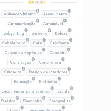
SERVICES
1
1
Animação Infantil
Atendimento
1
10
Automatização
Automóvel
1
1
10
Babysitting
Barbeiro
Beleza
2
1
1
Cabeleireiro
Café
Caixilharia
0
1
Calçado ortopédico
Capoeira
3
2
Construção
Construtora
3
1
Cuidados
Design de Interiores
1
1
Educação
Eletricista
0
2
Encomendas para Eventos
Escrita
9
2
2
Estética
Financeiro
Fotografias
2
1
Laser
Lavagem de carro