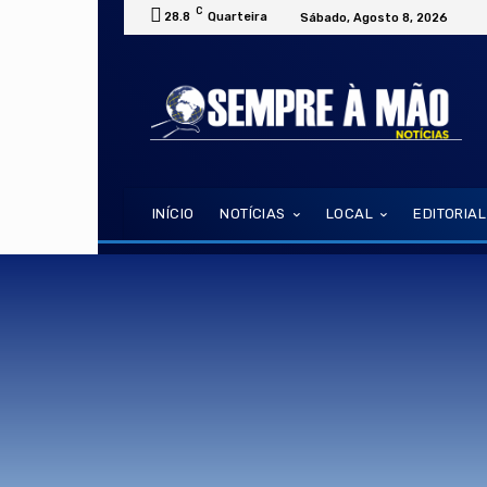
C
28.8
Quarteira
Sábado, Agosto 8, 2026
INÍCIO
NOTÍCIAS
LOCAL
EDITORIAL
albufeira
alentejo
algarve
almancil
portimão
porto
portugal
publick marke
todo o mundo
vilamoura