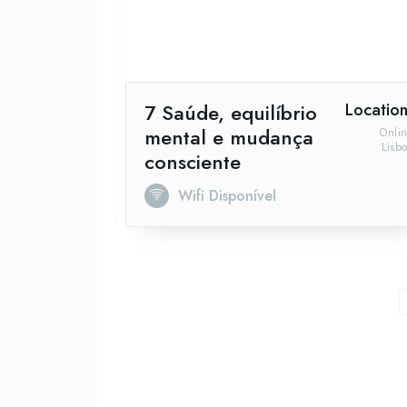
7 Saúde, equilíbrio
Location
mental e mudança
Onli
Lisb
consciente
Wifi Disponível