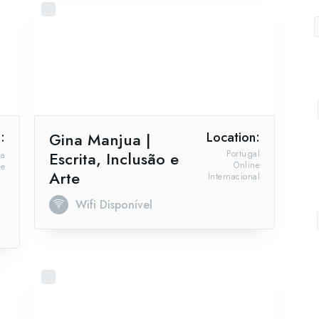
:
Gina Manjua |
Location:
Escrita, Inclusão e
Portugal
ra
Online
ne
Arte
Internacional
Wifi Disponível