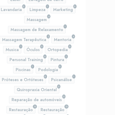
0
1
0
Lavandaria
Limpeza
Marketing
4
Massagem
1
Massagem de Relaxamento
2
4
Massagem Terapêutica
Mentoria
1
0
0
Musica
Óculos
Ortopedia
4
2
Personal Training
Pintura
1
0
Piscinas
Podologia
0
1
Próteses e Ortóteses
Psicanálise
0
Quiropraxia Oriental
0
Reparação de automóveis
10
10
Restauração
Restauração