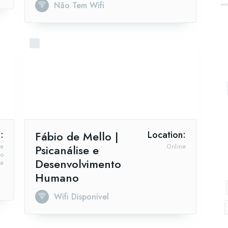
Não Tem Wifi
:
Fábio de Mello |
Location:
ne
Psicanálise e
Online
ro
Desenvolvimento
ve
Humano
Wifi Disponível