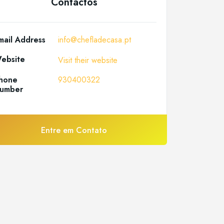
Contactos
mail Address
info@chefladecasa.pt
ebsite
Visit their website
hone
930400322
umber
Entre em Contato