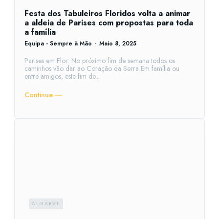
Festa dos Tabuleiros Floridos volta a animar
a aldeia de Parises com propostas para toda
a família
Equipa - Sempre à Mão
-
Maio 8, 2025
Parises em Flor: No próximo fim de semana todos os
caminhos vão dar ao Coração da Serra Em família ou
entre amigos, este fim de...
Continue ―
ALGARVE