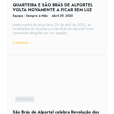
QUARTEIRA E SÃO BRÁS DE ALPORTEL
VOLTA NOVAMENTE A FICAR SEM LUZ
Equipa - Sempre à Mão
-
Abril 29, 2025
Nesta manhã de terça-feira, 29 de abril de 2025, as
localidades de Quarteira e São Brás de Alportel foram
novamente atingidas por um apagão...
Continue ―
PORTUGAL
São Brás de Alportel celebra Revolução dos