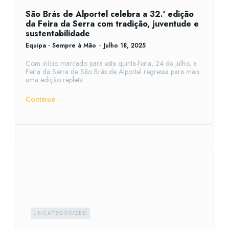
São Brás de Alportel celebra a 32.ª edição
da Feira da Serra com tradição, juventude e
sustentabilidade
Equipa - Sempre à Mão
-
Julho 18, 2025
Com início marcado para esta quinta-feira, 24 de julho, a
Feira da Serra de São Brás de Alportel regressa para mais
uma edição repleta...
Continue ―
UNCATEGORIZED