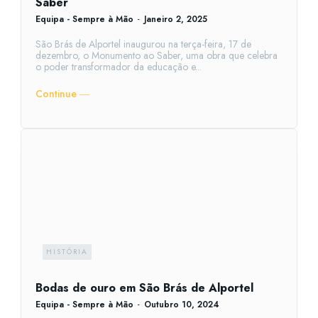
Saber
Equipa - Sempre à Mão
-
Janeiro 2, 2025
São Brás de Alportel inaugurou na terça-feira, 17 de
dezembro, o Monumento ao Saber, uma obra que celebra
o poder transformador da educação e...
Continue ―
HISTÓRIA
Bodas de ouro em São Brás de Alportel
Equipa - Sempre à Mão
-
Outubro 10, 2024