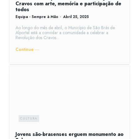
Cravos com arte, memória e participação de
todos
Equipa - Sempre à Mão
-
Abril 25, 2025
Ao longo do mês de abril, o Município de São Brás de
Alportel está a convidar a comunidade a celebrar a
Revolução dos Cravos...
Continue ―
CULTURA
Jovens são-brasenses erguem monumento ao