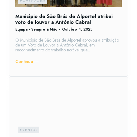
HOMENAGEM
Município de São Brás de Alportel atribui
voto de louvor a António Cabral
Equipa - Sempre à Mão
-
Outubro 4, 2025
O Município de São Brás de Alportel aprovou a atribuição
de um Voto de Louvor a António Cabral, em
reconhecimento do trabalho notável que...
Continue ―
EVENTOS