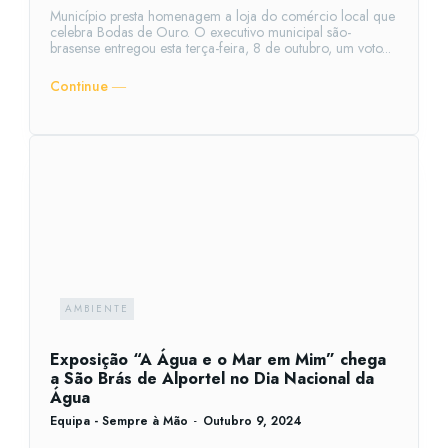
Município presta homenagem a loja do comércio local que
celebra Bodas de Ouro. O executivo municipal são-
brasense entregou esta terça-feira, 8 de outubro, um voto...
Continue ―
AMBIENTE
Exposição “A Água e o Mar em Mim” chega
a São Brás de Alportel no Dia Nacional da
Água
Equipa - Sempre à Mão
-
Outubro 9, 2024