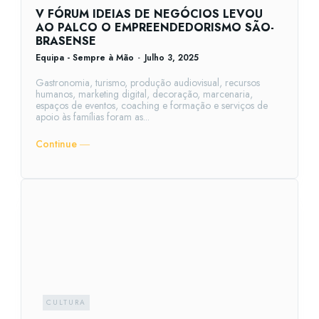
V FÓRUM IDEIAS DE NEGÓCIOS LEVOU
AO PALCO O EMPREENDEDORISMO SÃO-
BRASENSE
Equipa - Sempre à Mão
-
Julho 3, 2025
Gastronomia, turismo, produção audiovisual, recursos
humanos, marketing digital, decoração, marcenaria,
espaços de eventos, coaching e formação e serviços de
apoio às famílias foram as...
Continue ―
CULTURA