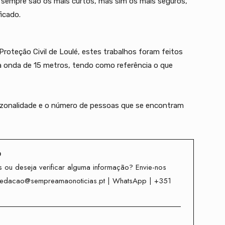
sempre são os mais curtos, mas sim os mais seguros,
ficado.
roteção Civil de Loulé, estes trabalhos foram feitos
a onda de 15 metros, tendo como referência o que
azonalidade e o número de pessoas que se encontram
o
 ou deseja verificar alguma informação? Envie-nos
redacao@sempreamaonoticias.pt | WhatsApp | +351