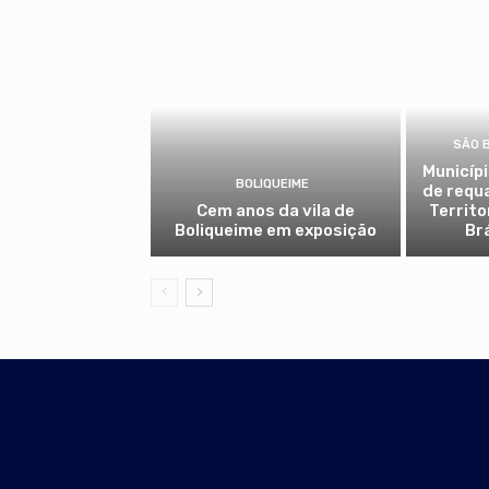
SÃO 
Municíp
BOLIQUEIME
de requ
Cem anos da vila de
Territo
Boliqueime em exposição
Br