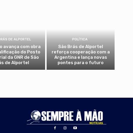
BRÁS DE ALPORTEL
POLÍTICA
io avança com obra
São Brás de Alportel
alificação do Posto
reforça cooperação com a
rial da GNR de São
Argentina e lança novas
ás de Alportel
pontes para o futuro