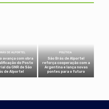
BRÁS DE ALPORTEL
POLÍTICA
io avança com obra
São Brás de Alportel
alificação do Posto
reforça cooperação com a
rial da GNR de São
Argentina e lança novas
ás de Alportel
pontes para o futuro