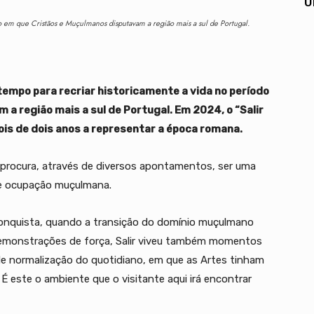
U
do em que Cristãos e Muçulmanos disputavam a região mais a sul de Portugal.
no tempo para recriar historicamente a vida no período
a região mais a sul de Portugal. Em 2024, o “Salir
ois de dois anos a representar a época romana.
 procura, através de diversos apontamentos, ser uma
 de ocupação muçulmana.
conquista, quando a transição do domínio muçulmano
 demonstrações de força, Salir viveu também momentos
de normalização do quotidiano, em que as Artes tinham
 este o ambiente que o visitante aqui irá encontrar