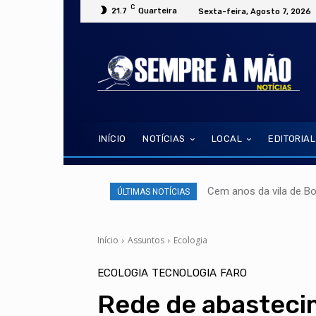
C
21.7
Quarteira
Sexta-feira, Agosto 7, 2026
INÍCIO
NOTÍCIAS
LOCAL
EDITORIAL
Cem anos da vila de B
ÚLTIMAS NOTÍCIAS
Início
Assuntos
Ecologia
ECOLOGIA
TECNOLOGIA
FARO
Rede de abasteci