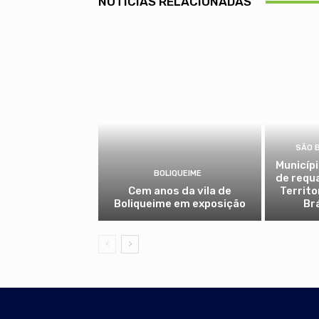
NOTÍCIAS RELACIONADAS
SÃO 
Municíp
BOLIQUEIME
de requ
Cem anos da vila de
Territo
Boliqueime em exposição
Br