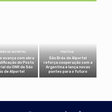
BRÁS DE ALPORTEL
POLÍTICA
io avança com obra
São Brás de Alportel
alificação do Posto
reforça cooperação com a
rial da GNR de São
Argentina e lança novas
ás de Alportel
pontes para o futuro