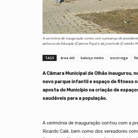
A cerimónia de inauguração contou com a presença do president
pelouros da Educação (Catarina Poço) e da Juventude (Custódio Mo
TAGS
área útil
baloiço-ninho
escorrega
fi
A Câmara Municipal de Olhão inaugurou, no
novo parque infantil e espaço de fitness 
aposta do Município na criação de espaços
saudáveis para a população.
A cerimónia de inauguração contou com a pr
Ricardo Calé, bem como dos vereadores com 