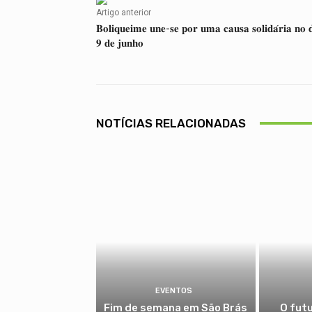
Artigo anterior
𝐁𝐨𝐥𝐢𝐪𝐮𝐞𝐢𝐦𝐞 𝐮𝐧𝐞-𝐬𝐞 𝐩𝐨𝐫 𝐮𝐦𝐚 𝐜𝐚𝐮𝐬𝐚 𝐬𝐨𝐥𝐢𝐝𝐚́𝐫𝐢𝐚 𝐧𝐨 
𝟗 𝐝𝐞 𝐣𝐮𝐧𝐡𝐨
NOTÍCIAS RELACIONADAS
EVENTOS
Fim de semana em São Brás
O fut