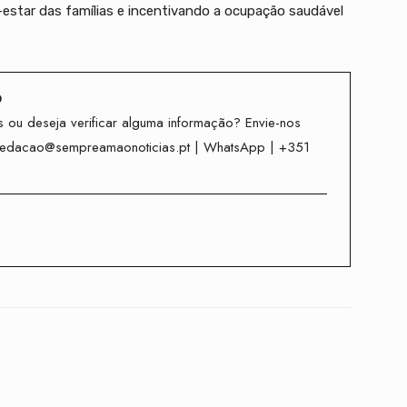
star das famílias e incentivando a ocupação saudável
o
 ou deseja verificar alguma informação? Envie-nos
redacao@sempreamaonoticias.pt | WhatsApp | +351
Twitter
WhatsApp
Telegram