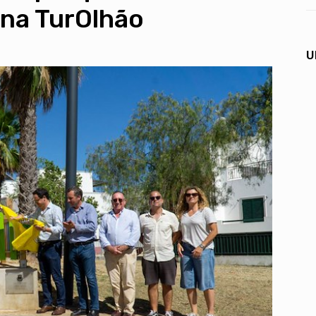
 na TurOlhão
U