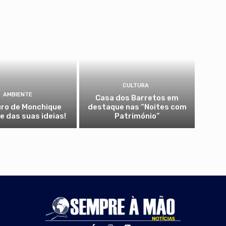
CULTURA
AMBIENTE
Casa dos Barretos em
uro de Monchique
destaque nas “Noites com
 das suas ideias!
Património”