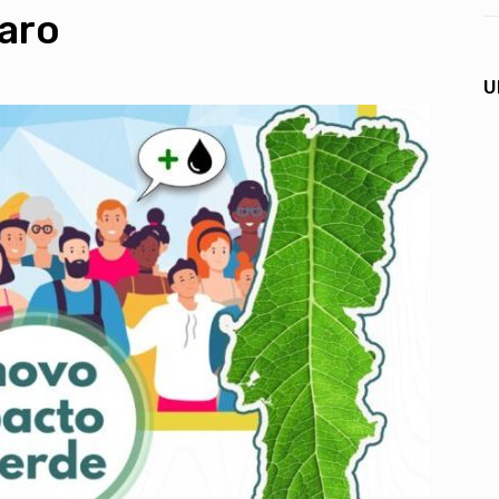
aro
U