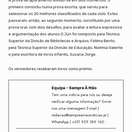
A prova de apuramento dividiu-se em dois momentos: o
primeiro consistiu numa prova escrita, que serviu para
selecionar os 20 melhores classificados de cada ciclo. Estes
passaram, então, ao segundo momento, constituído por uma
prova oral, com dois desafios, para avaliar a leitura expressiva
e argumentação dos alunos.O Júri foi composto pela Técnica
Superior da Divisão de Bibliotecas e Arquivo, Fátima Bento,
pela Técnica Superior da Divisão de Educação, Noémia Valente
e pela escritora de livros infantis, Susana Jorge.
Os vencedores receberam livros como prémio.
Equipa - Sempre À Mão
Tem uma notícia para nós ou deseja
verificar alguma informação? Envie-
nos uma mensagem E-mail |
redacao@sempreamaonoticias.pt |
WhatsApp | +351 929 389 160