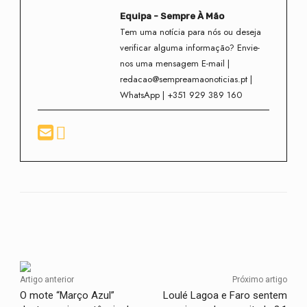
Equipa - Sempre À Mão
Tem uma notícia para nós ou deseja
verificar alguma informação? Envie-
nos uma mensagem E-mail |
redacao@sempreamaonoticias.pt |
WhatsApp | +351 929 389 160
Facebook
Twitter
WhatsApp
Artigo anterior
Próximo artigo
O mote “Março Azul”
Loulé Lagoa e Faro sentem