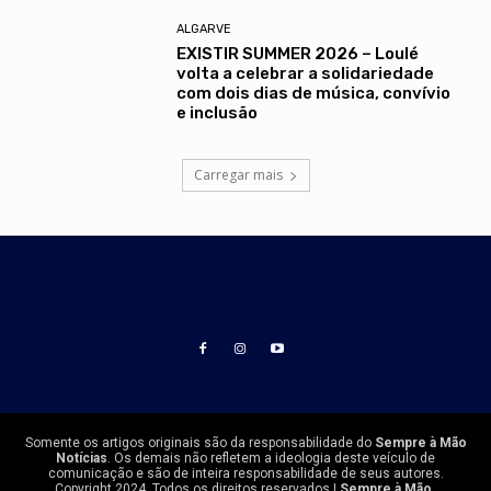
ALGARVE
EXISTIR SUMMER 2026 – Loulé
volta a celebrar a solidariedade
com dois dias de música, convívio
e inclusão
Carregar mais
Somente os artigos originais são da responsabilidade do
Sempre à Mão
Notícias
. Os demais não refletem a ideologia deste veículo de
comunicação e são de inteira responsabilidade de seus autores.
Copyright 2024, Todos os direitos reservados |
Sempre à Mão.