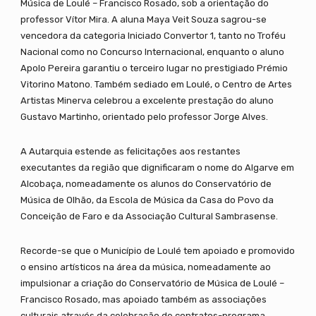
Música de Loulé – Francisco Rosado, sob a orientação do
professor Vítor Mira. A aluna Maya Veit Souza sagrou-se
vencedora da categoria Iniciado Convertor 1, tanto no Troféu
Nacional como no Concurso Internacional, enquanto o aluno
Apolo Pereira garantiu o terceiro lugar no prestigiado Prémio
Vitorino Matono. Também sediado em Loulé, o Centro de Artes
Artistas Minerva celebrou a excelente prestação do aluno
Gustavo Martinho, orientado pelo professor Jorge Alves.
A Autarquia estende as felicitações aos restantes
executantes da região que dignificaram o nome do Algarve em
Alcobaça, nomeadamente os alunos do Conservatório de
Música de Olhão, da Escola de Música da Casa do Povo da
Conceição de Faro e da Associação Cultural Sambrasense.
Recorde-se que o Município de Loulé tem apoiado e promovido
o ensino artísticos na área da música, nomeadamente ao
impulsionar a criação do Conservatório de Música de Loulé –
Francisco Rosado, mas apoiado também as associações
culturais através da celebração de contratos-programa.