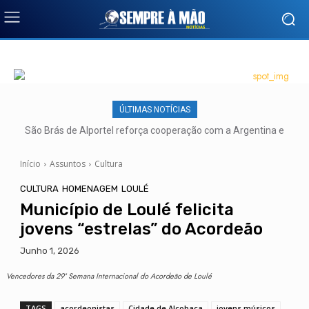
ÚLTIMAS NOTÍCIAS
São Brás de Alportel reforça cooperação com a Argentina e
lança novas pontes para o futuro
Início
Assuntos
Cultura
CULTURA
HOMENAGEM
LOULÉ
Município de Loulé felicita
jovens “estrelas” do Acordeão
Junho 1, 2026
Vencedores da 29ª Semana Internacional do Acordeão de Loulé
TAGS
acordeonistas
Cidade de Alcobaça
jovens músicos