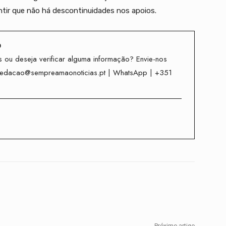
ntir que não há descontinuidades nos apoios.
o
 ou deseja verificar alguma informação? Envie-nos
redacao@sempreamaonoticias.pt | WhatsApp | +351
Twitter
WhatsApp
Telegram
Próximo artigo