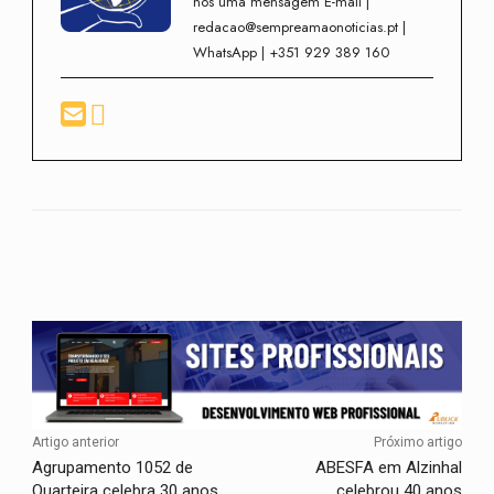
nos uma mensagem E-mail |
redacao@sempreamaonoticias.pt |
WhatsApp | +351 929 389 160
Facebook
Twitter
WhatsApp
Artigo anterior
Próximo artigo
Agrupamento 1052 de
ABESFA em Alzinhal
Quarteira celebra 30 anos
celebrou 40 anos