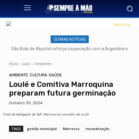
ÚLTIMAS NOTÍCIAS
São Brás de Alportel reforça cooperação com a Argentina e
lança novas pontes para o futuro
Início
auto
Ambiente
AMBIENTE
CULTURA
SAÚDE
Loulé e Comitiva Marroquina
preparam futura germinação
Outubro 30, 2024
Visita da delegação de Safi- Marrocos ao concelho de Loulé
TAGS
gestão municipal
Marrocos
musealização