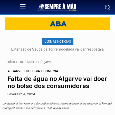
ÚLTIMAS NOTÍCIAS
Extensão de Saúde da Tôr remodelada vai dar resposta a
mais de 500 utentes
Início
Local Notícia
Algarve
ALGARVE
ECOLOGIA
ECONOMIA
Falta de água no Algarve vai doer
no bolso dos consumidores
Fevereiro 4, 2024
Landscape of low water and dry land in advance, severe drought in the reservoir of Portugal.
Ecological disaster, soil dehydration. High quality photo