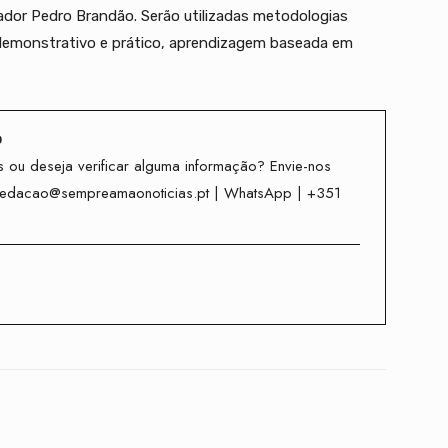
ador Pedro Brandão. Serão utilizadas metodologias
emonstrativo e prático, aprendizagem baseada em
o
 ou deseja verificar alguma informação? Envie-nos
redacao@sempreamaonoticias.pt | WhatsApp | +351
Twitter
WhatsApp
Telegram