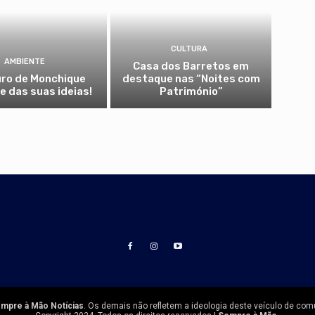
CULTURA
AMBIENTE
Casa dos Barretos em
uro de Monchique
destaque nas “Noites com
 das suas ideias!
Património”
mpre à Mão Notícias
. Os demais não refletem a ideologia deste veículo de com