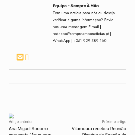
Equipa - Sempre À Mão
Tem uma notícia para nós ou deseja
verificar alguma informação? Envie-
nos uma mensagem E-mail |
redacao@sempreamaonoticias.pt |
WhatsApp | +351 929 389 160
Facebook
Twitter
WhatsApp
Artigo anterior
Próximo artigo
Ana Miguel Socorro
Vilamoura recebeu Reunião
apresenta “Água com
Plenária de Secção da