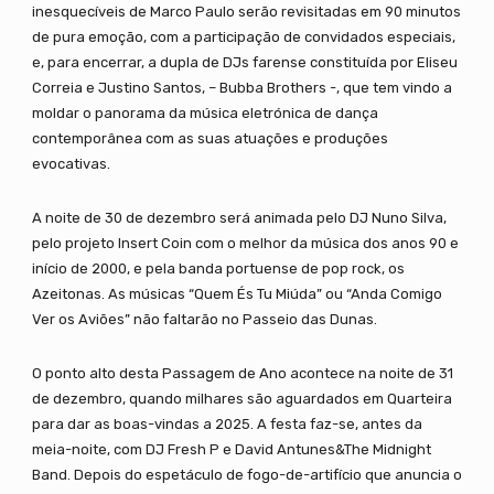
inesquecíveis de Marco Paulo serão revisitadas em 90 minutos
de pura emoção, com a participação de convidados especiais,
e, para encerrar, a dupla de DJs farense constituída por Eliseu
Correia e Justino Santos, – Bubba Brothers -, que tem vindo a
moldar o panorama da música eletrónica de dança
contemporânea com as suas atuações e produções
evocativas.
A noite de 30 de dezembro será animada pelo DJ Nuno Silva,
pelo projeto Insert Coin com o melhor da música dos anos 90 e
início de 2000, e pela banda portuense de pop rock, os
Azeitonas. As músicas “Quem És Tu Miúda” ou “Anda Comigo
Ver os Aviões” não faltarão no Passeio das Dunas.
O ponto alto desta Passagem de Ano acontece na noite de 31
de dezembro, quando milhares são aguardados em Quarteira
para dar as boas-vindas a 2025. A festa faz-se, antes da
meia-noite, com DJ Fresh P e David Antunes&The Midnight
Band. Depois do espetáculo de fogo-de-artifício que anuncia o