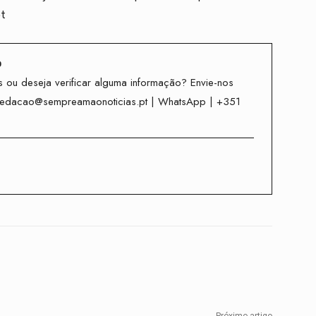
pt
o
 ou deseja verificar alguma informação? Envie-nos
redacao@sempreamaonoticias.pt | WhatsApp | +351
Twitter
WhatsApp
Telegram