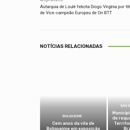
Artigo anterior
Autarquia de Loulé felicita Diogo Virgínia por tít
de Vice-campeão Europeu de Ori BTT
NOTÍCIAS RELACIONADAS
SÃO 
Municíp
BOLIQUEIME
de requ
Cem anos da vila de
Territo
Boliqueime em exposição
Br