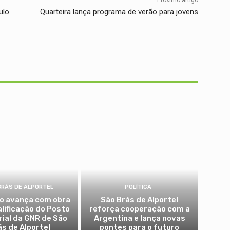
Próximo artigo
ulo
Quarteira lança programa de verão para jovens
BRÁS DE ALPORTEL
POLÍTICA
io avança com obra
São Brás de Alportel
alificação do Posto
reforça cooperação com a
rial da GNR de São
Argentina e lança novas
ás de Alportel
pontes para o futuro