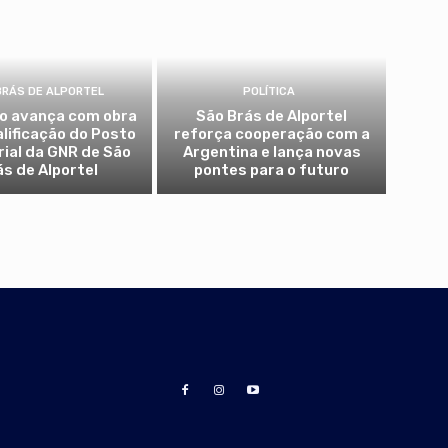
BRÁS DE ALPORTEL
POLÍTICA
io avança com obra
São Brás de Alportel
alificação do Posto
reforça cooperação com a
rial da GNR de São
Argentina e lança novas
ás de Alportel
pontes para o futuro