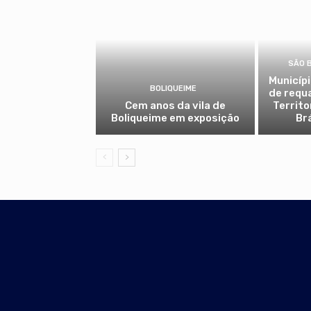
SÃO 
Municíp
BOLIQUEIME
de requ
Cem anos da vila de
Territo
Boliqueime em exposição
Br