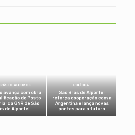
BRÁS DE ALPORTEL
POLÍTICA
io avança com obra
São Brás de Alportel
alificação do Posto
reforça cooperação com a
rial da GNR de São
Argentina e lança novas
ás de Alportel
pontes para o futuro