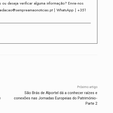
 ou deseja verificar alguma informação? Envie-nos
redacao@sempreamaonoticias.pt | WhatsApp | +351
Twitter
WhatsApp
Telegram
Próximo artigo
São Brás de Alportel dá a conhecer raízes e
e
conexões nas Jornadas Europeias do Património-
Parte 2