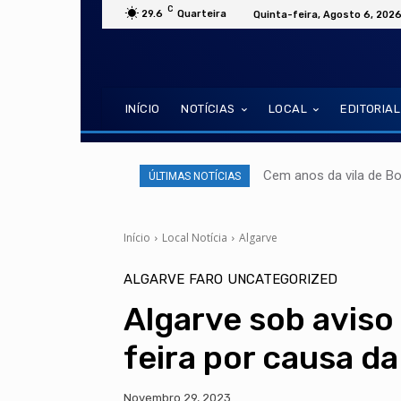
C
29.6
Quarteira
Quinta-feira, Agosto 6, 202
INÍCIO
NOTÍCIAS
LOCAL
EDITORIAL
Cem anos da vila de B
ÚLTIMAS NOTÍCIAS
Início
Local Notícia
Algarve
ALGARVE
FARO
UNCATEGORIZED
Algarve sob aviso
feira por causa d
Novembro 29, 2023