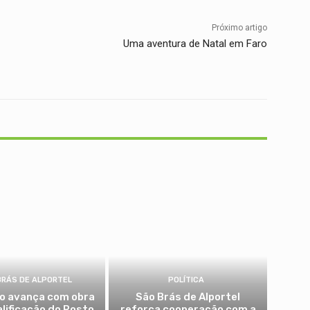
Próximo artigo
Uma aventura de Natal em Faro
BRÁS DE ALPORTEL
POLÍTICA
io avança com obra
São Brás de Alportel
alificação do Posto
reforça cooperação com a