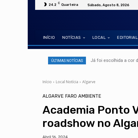
C
24.2
Quarteira
Sábado, Agosto 8, 2026
INÍCIO
NOTÍCIAS
LOCAL
EDITORIAL
Já foi escolhida a cor 
ÚLTIMAS NOTÍCIAS
Início
Local Notícia
Algarve
ALGARVE
FARO
AMBIENTE
Academia Ponto 
roadshow no Alga
Abril 16, 2024