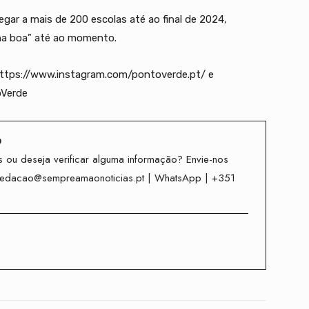
r a mais de 200 escolas até ao final de 2024,
 na boa” até ao momento.
ttps://www.instagram.com/pontoverde.pt/ e
oVerde
o
 ou deseja verificar alguma informação? Envie-nos
redacao@sempreamaonoticias.pt | WhatsApp | +351