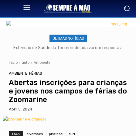
ÚLTIMAS NOTÍCIAS
Extensão de Saúde da Tôr remodelada vai dar resposta a
mais de 500 utentes
Início
auto
Ambiente
AMBIENTE
FÉRIAS
Abertas inscrições para crianças
e jovens nos campos de férias do
Zoomarine
Abril 5, 2024
TAGS
diversões
piscinas
surf