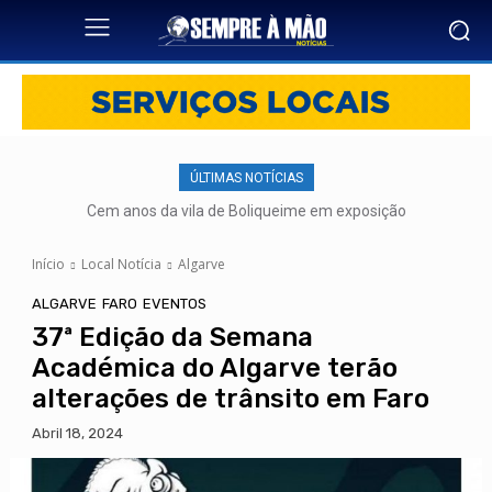
ÚLTIMAS NOTÍCIAS
Cem anos da vila de Boliqueime em exposição
Início
Local Notícia
Algarve
ALGARVE
FARO
EVENTOS
37ª Edição da Semana
Académica do Algarve terão
alterações de trânsito em Faro
Abril 18, 2024