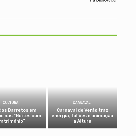
na Biblioteca”
CULTURA
CARNAVAL
dos Barretos em
Carnaval de Verão traz
e nas “Noites com
energia, foliões e animação
Património”
a Altura