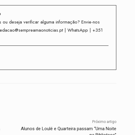
o
 ou deseja verificar alguma informação? Envie-nos
redacao@sempreamaonoticias.pt | WhatsApp | +351
Twitter
WhatsApp
Telegram
Próximo artigo
a
Alunos de Loulé e Quarteira passam “Uma Noite