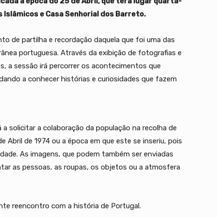
ada à época do 25 de Abril, que terá lugar quarta-
s Islâmicos e Casa Senhorial dos Barreto.
to de partilha e recordação daquela que foi uma das
ânea portuguesa. Através da exibição de fotografias e
tes, a sessão irá percorrer os acontecimentos que
dando a conhecer histórias e curiosidades que fazem
a solicitar a colaboração da população na recolha de
e Abril de 1974 ou a época em que este se inseriu, pois
vidade. As imagens, que podem também ser enviadas
atar as pessoas, as roupas, os objetos ou a atmosfera
te reencontro com a história de Portugal.