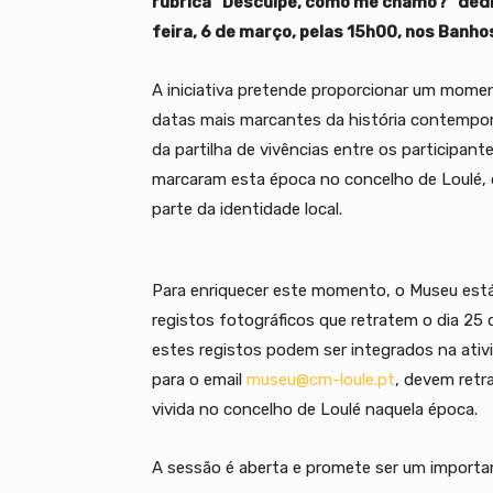
rubrica “Desculpe, como me chamo?” dedic
feira, 6 de março, pelas 15h00, nos Banho
A iniciativa pretende proporcionar um momen
datas mais marcantes da história contempor
da partilha de vivências entre os participan
marcaram esta época no concelho de Loulé, 
parte da identidade local.
Para enriquecer este momento, o Museu está 
registos fotográficos que retratem o dia 25 d
estes registos podem ser integrados na ati
para o email
museu@cm-loule.pt
, devem retr
vivida no concelho de Loulé naquela época.
A sessão é aberta e promete ser um importan