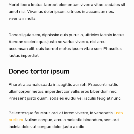
Morbi libero lectus, laoreet elementum viverra vitae, sodales sit
amet nisi. Vivamus dolor ipsum, ultrices in accumsan nec,
viverra in nulla.
Donec ligula sem, dignissim quis purus a, ultricies lacinia lectus.
Aenean scelerisque, justo ac varius viverra, nisl arcu
accumsan elit, quis laoreet metus ipsum vitae sem. Phasellus
luctus imperdiet.
Donec tortor ipsum
Pharetra ac malesuada in, sagittis ac nibh. Praesent mattis
ullamcorper metus, imperdiet convallis eros bibendum nec.
Praesent justo quam, sodales eu dui vel, iaculis feugiat nunc.
Pellentesque faucibus orci at lorem viverra, id venenatis
justo
pretium
. Nullam congue, arcu a molestie bibendum, sem orci
lacinia dolor, ut congue dolor justo a odio.