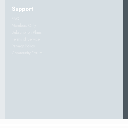
Support
FAQ
Members Only
Subscription Plans
Terms of Service
Privacy Policy
Community Forum