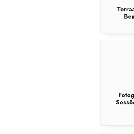
Terraa
Bem
Fotog
Sessõe