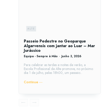
ALTE
Passeio Pedestre no Geoparque
Algarvensis com jantar ao Luar – Mar
Jurássico
Equipa - Sempre à Mão
-
Junho 3, 2026
Para celebrar as tardes e noites de verão, a
Escola Profissional de Alte promove, no próximo
dia 1 de julho, pelas 18h00, um passeio...
Continue ―