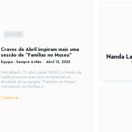
CULTURA
Cravos de Abril inspiram mais uma
sessão de “Famílias no Museu”
Nanda La
Equipa - Sempre à Mão
-
Abril 12, 2025
Este sábado, 12 abril, pelas 14h30, o Museu de
Loulé promove mais uma enriquecedora
atividade do programa "Famílias no Museu",
convidando as famílias a...
Continue ―