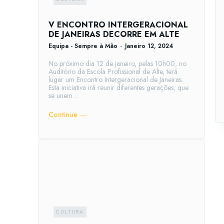
V ENCONTRO INTERGERACIONAL
DE JANEIRAS DECORRE EM ALTE
Equipa - Sempre à Mão
-
Janeiro 12, 2024
No próximo dia 12 de janeiro, pelas 10h00, no
Auditório da Escola Profissional de Alte, terá
lugar um Encontro Intergeracional de Janeiras.
Esta iniciativa irá reunir diferentes gerações, que
se unem...
Continue ―
CULTURA