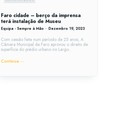
Faro cidade – berço da imprensa
terá instalação de Museu
Equipa - Sempre à Mão
-
Dezembro 19, 2023
Com cessão feita num período de 25 anos, A
Câmara Municipal de Faro aprovou o direito de
superfície do prédio urbano no Largo...
Continue ―