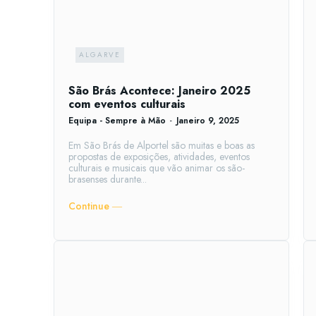
ALGARVE
São Brás Acontece: Janeiro 2025
com eventos culturais
Equipa - Sempre à Mão
-
Janeiro 9, 2025
Em São Brás de Alportel são muitas e boas as
propostas de exposições, atividades, eventos
culturais e musicais que vão animar os são-
brasenses durante...
Continue ―