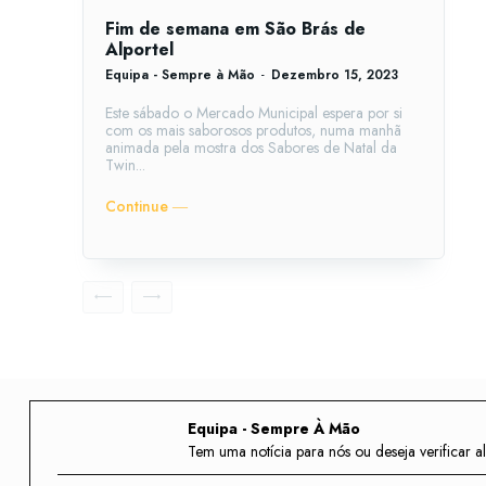
Fim de semana em São Brás de
Alportel
Equipa - Sempre à Mão
-
Dezembro 15, 2023
Este sábado o Mercado Municipal espera por si
com os mais saborosos produtos, numa manhã
animada pela mostra dos Sabores de Natal da
Twin...
Continue ―
Equipa - Sempre À Mão
Tem uma notícia para nós ou deseja verifica