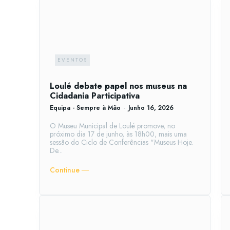
EVENTOS
Loulé debate papel nos museus na
Cidadania Participativa
Equipa - Sempre à Mão
-
Junho 16, 2026
O Museu Municipal de Loulé promove, no
próximo dia 17 de junho, às 18h00, mais uma
sessão do Ciclo de Conferências "Museus Hoje.
De...
Continue ―