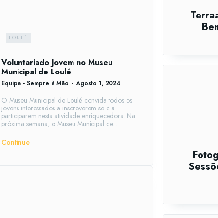
Terraa
Bem
LOULÉ
Voluntariado Jovem no Museu
Municipal de Loulé
Equipa - Sempre à Mão
-
Agosto 1, 2024
O Museu Municipal de Loulé convida todos os
jovens interessados a inscreverem-se e a
participarem nesta atividade enriquecedora. Na
próxima semana, o Museu Municipal de...
Continue ―
Fotog
Sessõe