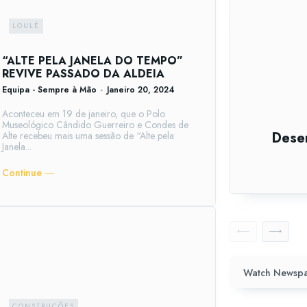
LOULÉ
“ALTE PELA JANELA DO TEMPO”
REVIVE PASSADO DA ALDEIA
Equipa - Sempre à Mão
-
Janeiro 20, 2024
Aconteceu em 19 de janeiro, que o Polo
Museológico Cândido Guerreiro e Condes de
Dese
Alte recebeu mais uma sessão de “Alte pela
Janela...
Continue ―
Watch Newspa
CONSTRUÇÕES