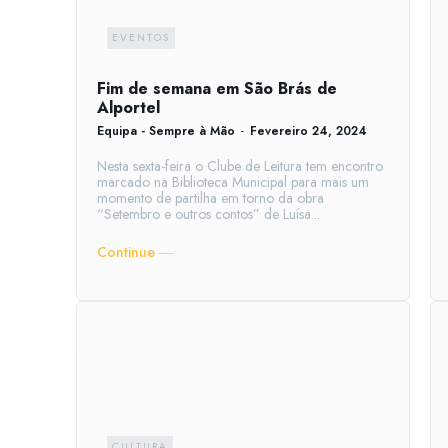
EVENTOS
Fim de semana em São Brás de
Alportel
Equipa - Sempre à Mão
-
Fevereiro 24, 2024
Nesta sexta-feira o Clube de Leitura tem encontro
marcado na Biblioteca Municipal para mais um
momento de partilha em torno da obra
“Setembro e outros contos” de Luísa...
Continue ―
CULTURA