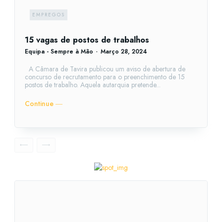
EMPREGOS
15 vagas de postos de trabalhos
Equipa - Sempre à Mão
-
Março 28, 2024
A Câmara de Tavira publicou um aviso de abertura de
concurso de recrutamento para o preenchimento de 15
postos de trabalho. Aquela autarquia pretende...
Continue ―