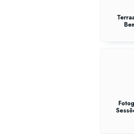
Terraa
Bem
Fotog
Sessõe