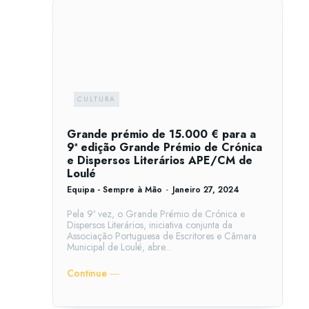
CULTURA
Grande prémio de 15.000 € para a
9ª edição Grande Prémio de Crónica
e Dispersos Literários APE/CM de
Loulé
Equipa - Sempre à Mão
-
Janeiro 27, 2024
Pela 9ª vez, o Grande Prémio de Crónica e
Dispersos Literários, iniciativa conjunta da
Associação Portuguesa de Escritores e Câmara
Municipal de Loulé, abre...
Continue ―