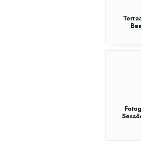
Terraa
Bem
Fotog
Sessõe