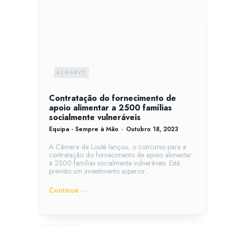
ALGARVE
Contratação do fornecimento de
apoio alimentar a 2500 famílias
socialmente vulneráveis
Equipa - Sempre à Mão
-
Outubro 18, 2023
A Câmara de Loulé lançou, o concurso para a
contratação do fornecimento de apoio alimentar
a 2500 famílias socialmente vulneráveis. Está
previsto um investimento superior...
Continue ―