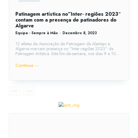
Patinagem artística no”Inter- regiões 2023″
contam com a presença de patinadores do
Algarve
Equipa - Sempre à Mão
-
Dezembro 8, 2023
12 atletas da Associação de Patinagem de Alentejo e
Algarve marcam presença no "Inter-regiões 2023" de
Patinagem Artística. Este fim-de-semana, nos dias 9 e 10...
Continue ―