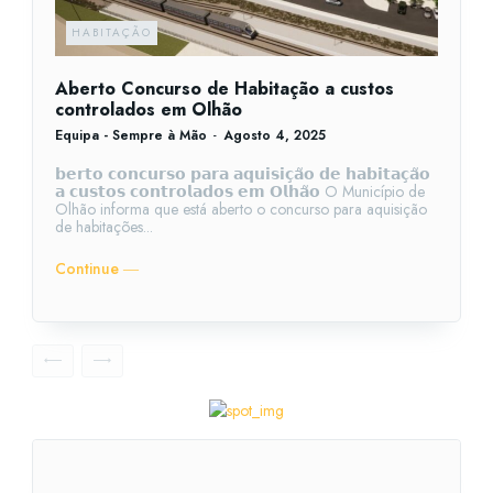
HABITAÇÃO
Aberto Concurso de Habitação a custos
controlados em Olhão
Equipa - Sempre à Mão
-
Agosto 4, 2025
𝗯𝗲𝗿𝘁𝗼 𝗰𝗼𝗻𝗰𝘂𝗿𝘀𝗼 𝗽𝗮𝗿𝗮 𝗮𝗾𝘂𝗶𝘀𝗶𝗰̧𝗮̃𝗼 𝗱𝗲 𝗵𝗮𝗯𝗶𝘁𝗮𝗰̧𝗮̃𝗼
𝗮 𝗰𝘂𝘀𝘁𝗼𝘀 𝗰𝗼𝗻𝘁𝗿𝗼𝗹𝗮𝗱𝗼𝘀 𝗲𝗺 𝗢𝗹𝗵𝗮̃𝗼 O Município de
Olhão informa que está aberto o concurso para aquisição
de habitações...
Continue ―